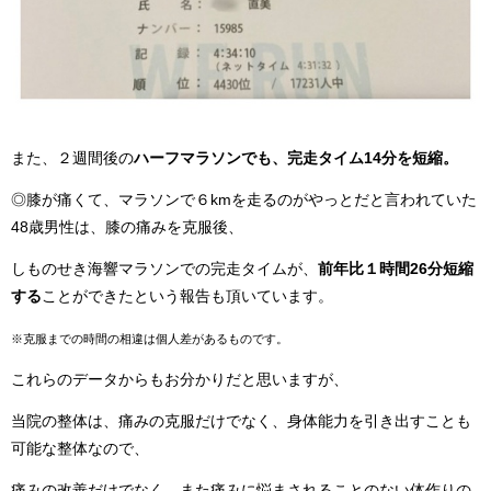
また、２週間後の
ハーフマラソンでも、完走タイム14分を短縮。
◎膝が痛くて、マラソンで６kmを走るのがやっとだと言われていた
48歳男性は、膝の痛みを克服後、
しものせき海響マラソンでの完走タイムが、
前年比１時間26分短縮
する
ことができたという報告も頂いています。
※克服までの時間の相違は個人差があるものです。
これらのデータからもお分かりだと思いますが、
当院の整体は、痛みの克服だけでなく、身体能力を引き出すことも
可能な整体なので、
痛みの改善だけでなく、また痛みに悩まされることのない体作りの