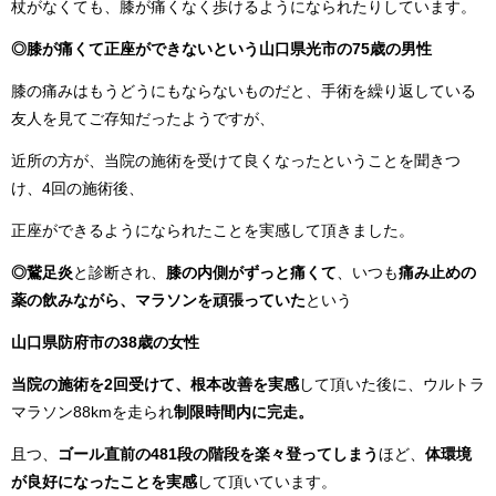
杖がなくても、膝が痛くなく歩けるようになられたりしています。
◎膝が痛くて正座ができないという山口県光市の75歳の男性
膝の痛みはもうどうにもならないものだと、手術を繰り返している
友人を見てご存知だったようですが、
近所の方が、当院の施術を受けて良くなったということを聞きつ
け、4回の施術後、
正座ができるようになられたことを実感して頂きました。
◎鵞足炎
と診断され、
膝の内側がずっと痛くて
、いつも
痛み止めの
薬の飲みながら、マラソンを頑張っていた
という
山口県防府市の38歳の女性
当院の施術を2回受けて、根本改善を実感
して頂いた後に、ウルトラ
マラソン88kmを走られ
制限時間内に完走。
且つ、
ゴール直前の481段の階段を
楽々登ってしまう
ほど、
体環境
が良好になったことを実感
して頂いています。